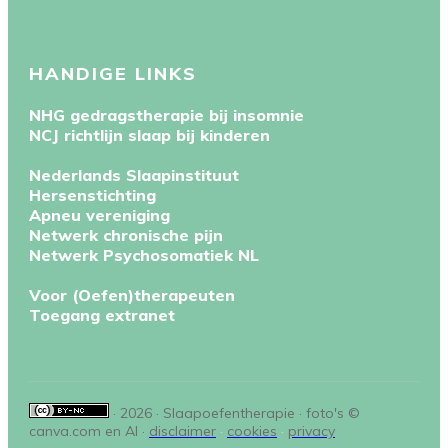
HANDIGE LINKS
NHG gedragstherapie bij insomnie
NCJ richtlijn slaap bij kinderen
Nederlands Slaapinstituut
Hersenstichting
Apneu vereniging
Netwerk chronische pijn
Netwerk Psychosomatiek NL
Voor (Oefen)therapeuten
Toegang extranet
· 2026 · Slaapoefentherapie · foto's ©
canva.com en AI ·
disclaimer
·
cookies
·
privacy