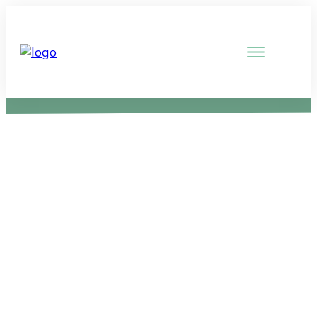
Netwerk
Slaapoefentherapie –
Nederland