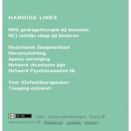
HANDIGE LINKS
NHG gedragstherapie bij insomnie
NCJ richtlijn slaap bij kinderen
Nederlands Slaapinstituut
Hersenstichting
Apneu vereniging
Netwerk chronische pijn
Netwerk Psychosomatiek NL
Voor (Oefen)therapeuten
Toegang extranet
· 2026 · Slaapoefentherapie · foto's ©
canva.com en AI ·
disclaimer
·
cookies
·
privacy