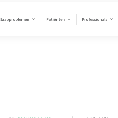
Slaapproblemen
Patiënten
Professionals
slapen, maar ik kan ni