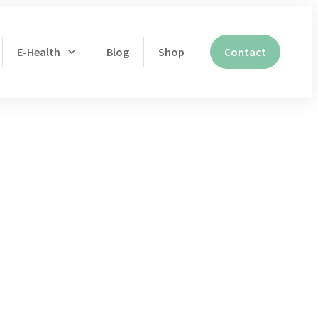
E-Health
Blog
Shop
Contact
et slapen