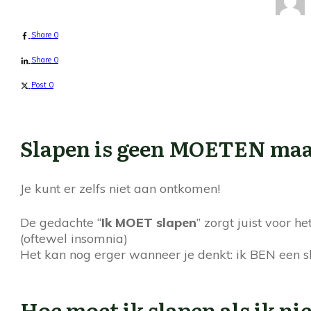
Share
0
Share
0
Post
0
Slapen is geen MOETEN maa
Je kunt er zelfs niet aan ontkomen!
De gedachte “
Ik MOET slapen
” zorgt juist voor 
(oftewel insomnia)
Het kan nog erger wanneer je denkt: ik BEN een s
Hoe moet ik slapen als ik ni