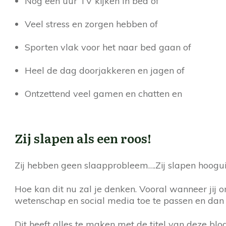
Nog een uur TV kijken in bed of
Veel stress en zorgen hebben of
Sporten vlak voor het naar bed gaan of
Heel de dag doorjakkeren en jagen of
Ontzettend veel gamen en chatten en
Zij slapen als een roos!
Zij hebben geen slaapprobleem….Zij slapen hooguit,
Hoe kan dit nu zal je denken. Vooral wanneer jij 
wetenschap en social media toe te passen en dan 
Dit heeft alles te maken met de titel van deze blog