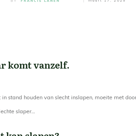
maart 17, 2025
BY
FRANCIS LANEN
r komt vanzelf.
het in stand houden van slecht inslapen, moeite met d
lechte slaper…
et kan slapen?