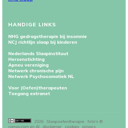
HANDIGE LINKS
NHG gedragstherapie bij insomnie
NCJ richtlijn slaap bij kinderen
Nederlands Slaapinstituut
Hersenstichting
Apneu vereniging
Netwerk chronische pijn
Netwerk Psychosomatiek NL
Voor (Oefen)therapeuten
Toegang extranet
· 2026 · Slaapoefentherapie · foto's ©
canva.com en AI ·
disclaimer
·
cookies
·
privacy