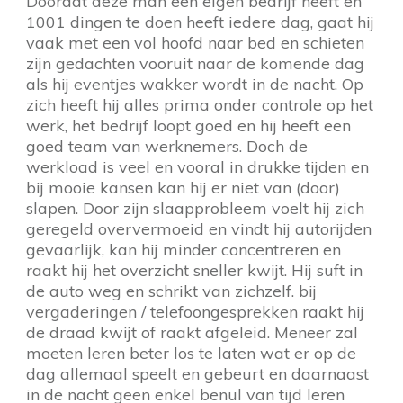
Doordat deze man een eigen bedrijf heeft en
1001 dingen te doen heeft iedere dag, gaat hij
vaak met een vol hoofd naar bed en schieten
zijn gedachten vooruit naar de komende dag
als hij eventjes wakker wordt in de nacht. Op
zich heeft hij alles prima onder controle op het
werk, het bedrijf loopt goed en hij heeft een
goed team van werknemers. Doch de
werkload is veel en vooral in drukke tijden en
bij mooie kansen kan hij er niet van (door)
slapen. Door zijn slaapprobleem voelt hij zich
geregeld oververmoeid en vindt hij autorijden
gevaarlijk, kan hij minder concentreren en
raakt hij het overzicht sneller kwijt. Hij suft in
de auto weg en schrikt van zichzelf. bij
vergaderingen / telefoongesprekken raakt hij
de draad kwijt of raakt afgeleid. Meneer zal
moeten leren beter los te laten wat er op de
dag allemaal speelt en gebeurt en daarnaast
in de nacht geen enkel benul van tijd leren