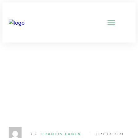
Man 54 jaar met te vroeg
wakker worden
BY
FRANCIS LANEN
juni 19, 2024