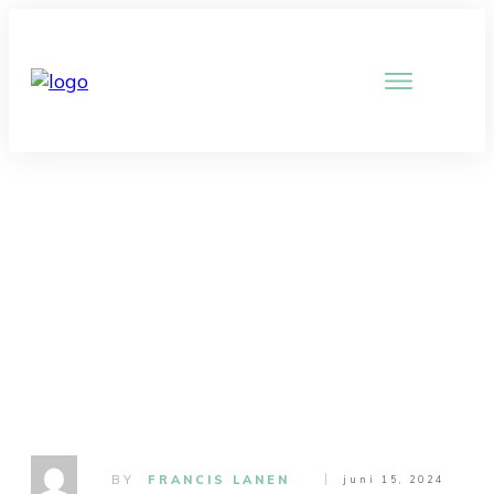
Probeer slaaprestrictie bij
niet doorslapen.
BY
FRANCIS LANEN
juni 15, 2024